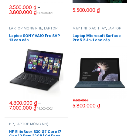
3.500.000
₫
–
5.500.000
₫
3.800.000
₫
11.500.000đ
Sản phẩm này có nhiều biến thể. Các tùy chọn có thể được chọn 
Sản phẩm này có nhiều biến thể.
LAPTOP MỎNG NHẸ
,
LAPTOP
MÁY TÍNH XÁCH TAY
,
LAPTOP
DƯỚI 8 TRIỆU
,
SONY VAIO
MỎNG NHẸ
,
MÁY TÍNH 2-IN-1
,
SURFACE
Laptop SONY VAIO Pro SVP
Laptop Microsoft Surface
13 cao cấp
Pro 5 2-in-1 cao cấp
8.500.000
₫
4.800.000
₫
–
5.800.000
₫
7.000.000
₫
14.000.000đ
Sản phẩm này có nhiều biến thể. Các tùy chọn có thể được chọn 
HP
,
LAPTOP MỎNG NHẸ
HP EliteBook 830 G7 Core I7
Gen 10 Ram 32GB | Có Face