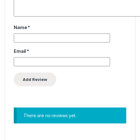
Name
*
Email
*
There are no reviews yet.