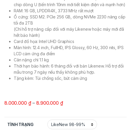
chip dòng U (tiến trình 10nm mới tiết kiệm điện và mạnh hơn)
RAM: 16 GB, LPDDR4X, 3733 MHz rất mượt
Ổ cứng: SSD M2. PCIe 256 GB, dòng NVMe 2230 nâng cấp
tối đa 2TB
(Chỉ hỗ trợ nâng cấp đối với máy Likenew hoặc máy mới đã
hết bảo hành)
Card đồ họa: Intel UHD Graphics
Màn hình: 12.4 inch, FullHD, IPS Glossy, 60 Hz, 300 nits, IPS
LCD cảm ứng đa điểm
Cân nặng chỉ 1.1 kg
Thời hạn bảo hành: 6 tháng đối với bản Likenew. Hỗ trợ đổi
mẫu trong 7 ngày nếu thấy không phù hợp.
Tặng kèm: Túi chống sốc, bút cảm ứng
8.000.000
₫
–
8.900.000
₫
TÌNH TRẠNG