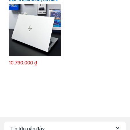
ID, Vân Tay, Ultrabook Doanh
Nhân
10.790.000
₫
Sản phẩm này có nhiều biến thể. Các tùy chọn có thể được chọn 
Tin tức gần đây