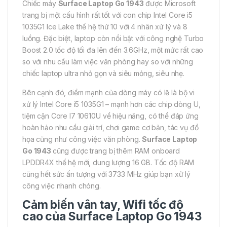
Chiếc máy
Surface Laptop Go 1943
được Microsoft
trang bị một cấu hình rất tốt với con chip Intel Core i5
1035G1 Ice Lake thế hệ thứ 10 với 4 nhân xử lý và 8
luồng. Đặc biệt, laptop còn nổi bật với công nghệ Turbo
Boost 2.0 tốc độ tối đa lên đến 3.6GHz, một mức rất cao
so với nhu cầu làm việc văn phòng hay so với những
chiếc laptop ultra nhỏ gọn và siêu mỏng, siêu nhẹ.
Bên cạnh đó, điểm mạnh của dòng máy có lẽ là bộ vi
xử lý Intel Core i5 1035G1 – mạnh hơn các chip dòng U,
tiệm cận Core I7 10610U về hiệu năng, có thể đáp ứng
hoàn hảo nhu cầu giải trí, chơi game cơ bản, tác vụ đồ
họa cũng như công việc văn phòng.
Surface Laptop
Go 1943
cũng được trang bị thêm RAM onboard
LPDDR4X thế hệ mới, dung lượng 16 GB. Tốc độ RAM
cũng hết sức ấn tượng với 3733 MHz giúp bạn xử lý
công việc nhanh chóng.
Cảm biến vân tay, Wifi tốc độ
cao của
Surface Laptop Go 1943