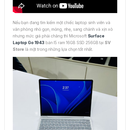
Nếu bạn đang tìm kiếm một chiếc laptop sinh viên và
văn phòng nhỏ gọn, mỏng, nhẹ, sang chảnh và xịn xò
nhưng mức giá phải chăng thì Microsoft
Surface
Laptop Go 1943
bản I5 ram 16GB SSD 256GB tại
SV
Store
là một trong những lựa chọn tốt nhất.