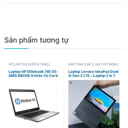
Sản phẩm tương tự
HP
,
LAPTOP DƯỚI 8 TRIỆU
,
MÁY TÍNH 2-IN-1
,
LAPTOP MỎNG
LAPTOP MỎNG NHẸ
NHẸ
,
LENOVO
Laptop HP Elitebook 745 G3-
Laptop Lenovo IdeaPad Duet
AMD 6800B 4 nhân Có Card
3i Gen 2 LTE – Laptop 2 in 1
rời – Full HD IPS
Mới 100%