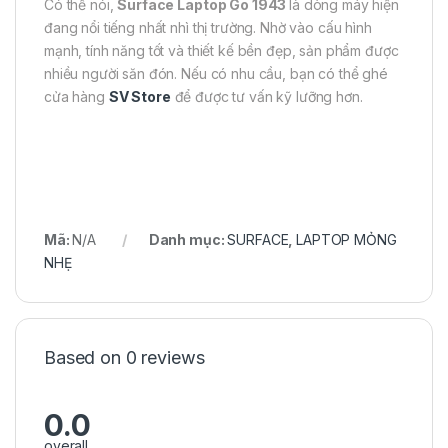
Có thể nói,
Surface Laptop Go 1943
là dòng máy hiện
đang nổi tiếng nhất nhì thị trường. Nhờ vào cấu hình
mạnh, tính năng tốt và thiết kế bền đẹp, sản phẩm được
nhiều người săn đón. Nếu có nhu cầu, bạn có thể ghé
cửa hàng
SV Store
để được tư vấn kỹ lưỡng hơn.
Mã:
N/A
Danh mục:
SURFACE
,
LAPTOP MỎNG
NHẸ
Based on 0 reviews
0.0
overall