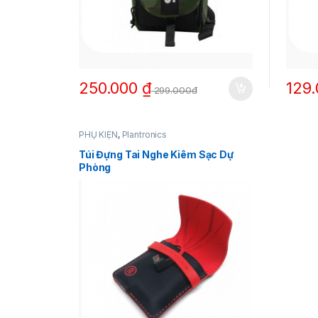
250.000
₫
129
299.000đ
PHỤ KIỆN
,
Plantronics
Túi Đựng Tai Nghe Kiêm Sạc Dự
Phòng