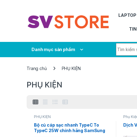
Skip to navigation
Skip to content
LAPTOP
TIN
Search fo
Danh mục sản phẩm
Trang chủ
PHỤ KIỆN
PHỤ KIỆN
PHỤ KIỆN
Phụ Kiệ
Bộ củ cáp sạc nhanh TypeC To
Dịch 
TypeC 25W chính hãng SamSung
Bảo Hành 12 Tháng