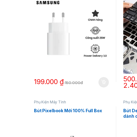
500
199.000
₫
150.000đ
2.4
Sản ph
Phụ Kiện Máy Tính
Phụ Kiệ
Bút Pixelbook Mới 100% Full Box
Bút D
dành 