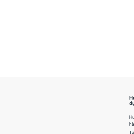
H
d
Hư
h
Tà