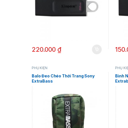
220.000
₫
150
PHỤ KIỆN
PHỤ KI
Balo Đeo Chéo Thời Trang Sony
Bình 
ExtraBass
Extra