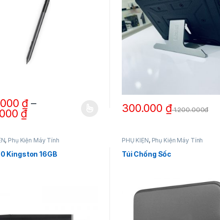
.000
₫
–
300.000
₫
1.200.000đ
.000
₫
ẩm này có nhiều biến thể. Các tùy chọn có thể được chọn trên trang 
ỆN
,
Phụ Kiện Máy Tính
PHỤ KIỆN
,
Phụ Kiện Máy Tính
.0 Kingston 16GB
Túi Chống Sốc