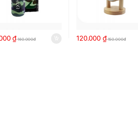
.000
₫
120.000
₫
160.000đ
150.000đ