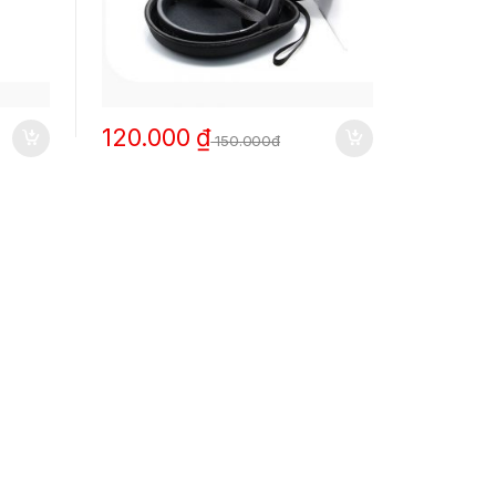
120.000
₫
150.000đ