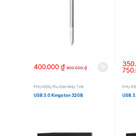
350
400.000
₫
800.000
₫
750
Sản ph
PHỤ KIỆN
,
Phụ Kiện Máy Tính
PHỤ KI
USB 3.0 Kingston 32GB
USB 3