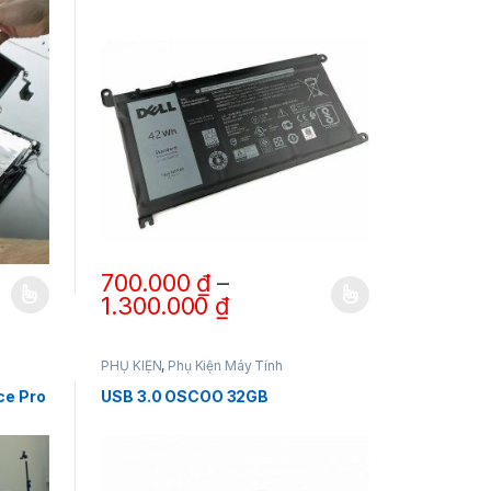
700.000
₫
–
1.300.000
₫
sản phẩm
ể. Các tùy chọn có thể được chọn trên trang sản phẩm
Sản phẩm này có nhiều biến thể. Các tùy chọn có thể đ
PHỤ KIỆN
,
Phụ Kiện Máy Tính
ce Pro
USB 3.0 OSCOO 32GB