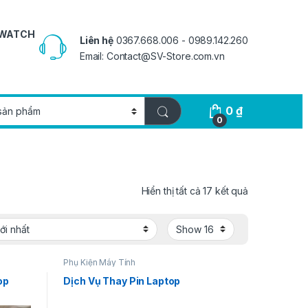
 WATCH
Liên hệ
0367.668.006 - 0989.142.260
Email: Contact@SV-Store.com.vn
0
₫
0
Hiển thị tất cả 17 kết quả
Phụ Kiện Máy Tính
op
Dịch Vụ Thay Pin Laptop