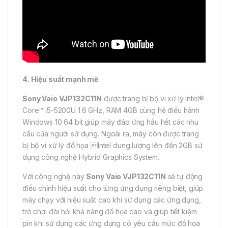
4. Hiệu suất mạnh mẽ
Sony Vaio VJP132C11N
được trang bị bộ vi xử lý Intel®
Core™ i5-5200U 1.6 GHz, RAM 4GB cùng hệ điều hành
Windows 10 64 bit giúp máy đáp ứng hầu hết các nhu
cầu của người sử dụng. Ngoài ra, máy còn được trang
bị bộ vi xử lý đồ họa Intel dung lượng lên đến 2GB sử
dụng công nghệ Hybrid Graphics System.
Với công nghệ này
Sony Vaio VJP132C11N
sẽ tự động
điều chỉnh hiệu suất cho từng ứng dụng riêng biệt, giúp
máy chạy với hiệu suất cao khi sử dụng các ứng dụng,
trò chơi đòi hỏi khả năng đồ họa cao và giúp tiết kiệm
pin khi sử dụng các ứng dụng có yêu cầu mức đồ họa