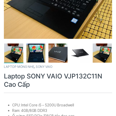
LAPTOP MỎNG NHẸ
,
SONY VAIO
Laptop SONY VAIO VJP132C11N
Cao Cấp
CPU: Intel Core i5 – 5200U Broadwell
Ram: 4GB/8GB DDR3
Ổ cứng: SSD PCIe 128GB tốc đọc cao