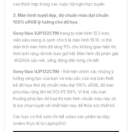
cao thích hợp trong các cuộc hội nghị trực tuyến.
3. Màn hình tuyệt đẹp, độ chuẩn màu đạt chuẩn
100% sRGB lý tưởng cho đồ họa
Sony Vaio VJP132C11N
trang bị màn hình 13.3 inch,
viền siêu mỏng 4 cạnh cho tỉ lệ màn hình 16:10, vì thế
diện tích màn hình đã tăng 11% cho không gian hiển thị
hình ảnh rộng rãi hơn bao giờ hết. Màn hình độ phân giải
WQXGA sắc nét, sống động đến từng chi tiết.
Sony Vaio VJP132C11N
– thể hiện chính xác những ý
tưởng sáng tạo của bạn và màu sắc của mọi bản thiết
kế đồ họa nhờ độ chuẩn màu đạt 100% sRGB, độ bao
phủ màu rộng lên tới DCI-P3 99%. Vì thế, nếu bạn
thường phải làm đồ họa thì màn hình chuẩn màu này sẽ
là lựa chọn tuyệt vời nhất hiện nay để thỏa sức thiết kế.
Các bạn có thể xem chi tiết video sản phẩm tại đây:
(video thực tế từ LaptopSV)