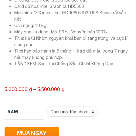
Card đồ họa: Intel Graphics HD5500
Màn hình:
13.3 inch – Full HD 1080×1920 IPS Bravia rất sắc
nét.
Cân nặng: 1.0 kg
Máy qua sử dụng, Mới 99%, Nguyên bản 100%.
Thiết kế từ Nhôm nguyên khối bền bỉ sang trọng, và cực kì
mỏng nhẹ.
Thời hạn bảo hành là 6 tháng. Hỗ trợ đổi mẫu trong 7 ngày
nếu thấy không phù hợp.
TẶNG KÈM: Sạc, Túi Chống Sốc, Chuột Không Dây
5.000.000
₫
–
5.500.000
₫
RAM
MUA NGAY