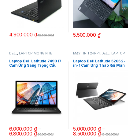
4.900.000
₫
5.500.000
₫
12.500.000đ
Sản phẩm này có nhiều biến thể.
DELL
,
LAPTOP MỎNG NHẸ
MÁY TÍNH 2-IN-1
,
DELL
,
LAPTOP
MỎNG NHẸ
Laptop Dell Latitude 7490 I7
Laptop Dell Latitude 5285 2-
Cảm Ứng Sang Trọng Cấu
in-1 Cảm Ứng Tháo Rời Màn
Hình Cao
Hình
6.000.000
₫
–
5.000.000
₫
–
6.800.000
₫
8.500.000
₫
20.000.000đ
16.000.0000đ
Sản phẩm này có nhiều biến thể. Các tùy chọn có thể được chọn 
Sản phẩm này có nhiều biến thể.