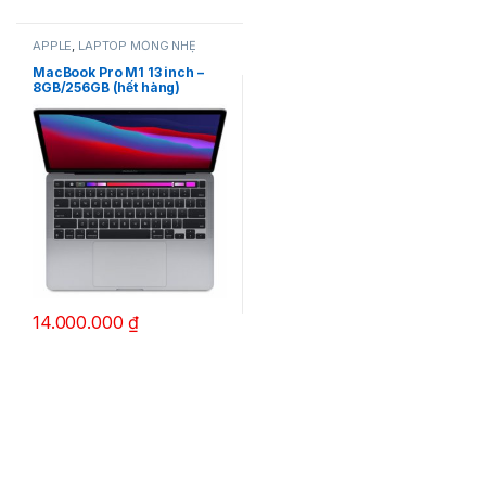
APPLE
,
LAPTOP MỎNG NHẸ
MacBook Pro M1 13 inch –
8GB/256GB (hết hàng)
14.000.000
₫