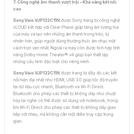
7. Công nghệ âm thanh vượt trội – Khả năng kết nối
cao
Sony Vaio VJP132C11N
được Sony trang bị công nghệ
xLOUD kết hợp với Clear Phase giúp tăng âm lượng loa
của máy và tạo nên những âm thanh trong trẻo, tự
nhiên hơn, giúp người dùng thưởng thức âm nhạc một
cách trọn vẹn nhất. Ngoài ra máy còn được tích hợp tính
năng Dolby Home Theater® v4 giúp bạn thiết lập
những cấu hình đặc biệt cho riêng mình.
Sony Vaio VJP132C11N
được trang bị đầy đủ các kết
nối hiện đại nhất như HDMI, USB 3.0 giúp tốc độ truyền
tải dữ liệu cực nhanh, Bluetooth và Wi-Fi Direct.
Bluetooth cho phép các thiết bị không dây như chuột
hay tai nghe có thể được sử dụng với notebook, trong
khi Wi-Fi Direct cho phép các thiết bị không dây giao
tiếp với nhau, mà không cần một điểm truy cập trung
gian.