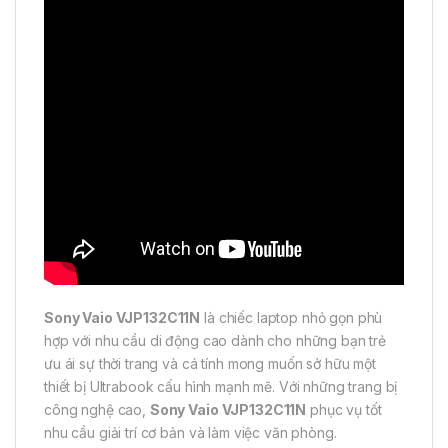
Sony Vaio VJP132C11N
là chiếc laptop nhỏ gọn phù
hợp với nhu cầu di động cao dành cho những bạn trẻ
ưu ái sự thời trang và cá tính mong muốn sở hữu một
thiết bị Ultrabook cấu hình mạnh mẽ. Với những trang bị
công nghệ cao,
Sony Vaio VJP132C11N
phục vụ tốt
nhu cầu giải trí cơ bản và làm việc văn phòng.