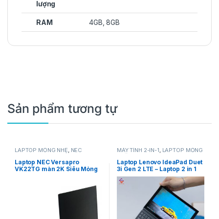
lượng
RAM
4GB, 8GB
Sản phẩm tương tự
LAPTOP MỎNG NHẸ
,
NEC
MÁY TÍNH 2-IN-1
,
LAPTOP MỎNG
NHẸ
,
LENOVO
Laptop NEC Versapro
Laptop Lenovo IdeaPad Duet
VK22TG màn 2K Siêu Mỏng
3i Gen 2 LTE – Laptop 2 in 1
Nhẹ
Mới 100%