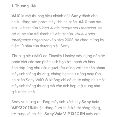
1. Thương Hiệu
VAIO
là một thương hiệu nhánh của
Sony
dành cho
nhiều dòng sản phẩm máy tính cá nhân.
VAIO
ban đầu
là từ viết tắt của
Video Audio Integrated Operation
, sau
đó được sửa đổi thành từ viết tắt của
Visual Audio
Intelligence Organizer
vào năm 2008 để chào mừng kỷ
niệm 10 năm của thương hiệu Sony.
Thương hiệu VAIO do Timothy Hanley xây dựng nên để
phân biệt các sản phẩm tích hợp âm thanh và hình
ảnh đáp ứng nhu cầu người tiêu dùng với các sản phẩm
máy tính thông thường, chẳng hạn như dòng máy tính
cá nhân Sony VAIO W không chỉ có chức năng như một
máy tính thông thường mà còn tích hợp một trung tâm
giải trí thu nhỏ.
Sony vừa tung ra dòng máy tính xách tay
Sony Vaio
VJP132C11N
thuộc dòng E với thiết kế rất năng động,
trẻ trung và cá tính.
Sony Vaio VJP132C11N
máy còn