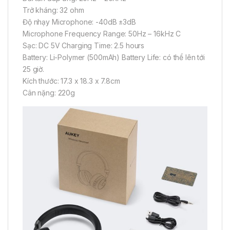
Trở kháng: 32 ohm
Độ nhạy Microphone: -40dB ±3dB
Microphone Frequency Range: 50Hz – 16kHz C
Sạc: DC 5V Charging Time: 2.5 hours
Battery: Li-Polymer (500mAh) Battery Life: có thể lên tới
25 giờ.
Kích thước: 17.3 x 18.3 x 7.8cm
Cân nặng: 220g