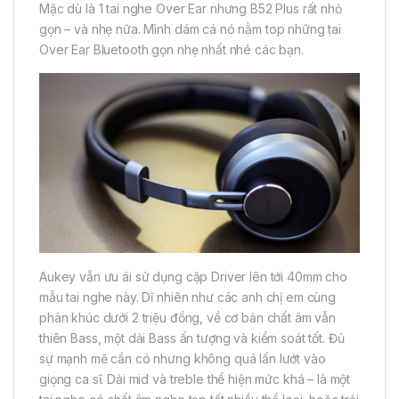
Mặc dù là 1 tai nghe Over Ear nhưng B52 Plus rất nhỏ
gọn – và nhẹ nữa. Mình dám cá nó nằm top những tai
Over Ear Bluetooth gọn nhẹ nhất nhé các bạn.
Aukey vẫn ưu ái sử dụng cặp Driver lên tới 40mm cho
mẫu tai nghe này. Dĩ nhiên như các anh chị em cùng
phân khúc dưới 2 triệu đồng, về cơ bản chất âm vẫn
thiên Bass, một dải Bass ấn tượng và kiểm soát tốt. Đủ
sự mạnh mẽ cần có nhưng không quá lấn lướt vào
giọng ca sĩ. Dải mid và treble thể hiện mức khá – là một