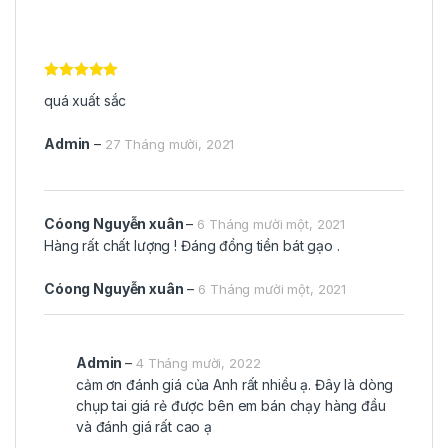
Được xếp
quá xuất sắc
hạng
5
5
sao
Admin
–
27 Tháng mười, 2021
Cóong Nguyễn xuân
–
6 Tháng mười một, 2021
Hàng rất chất lượng ! Đáng đồng tiền bát gạo .
Cóong Nguyễn xuân
–
6 Tháng mười một, 2021
Admin
–
4 Tháng mười, 2022
cảm ơn đánh giá của Anh rất nhiều ạ. Đây là dòng
chụp tai giá rẻ được bên em bán chạy hàng đầu
và đánh giá rất cao ạ