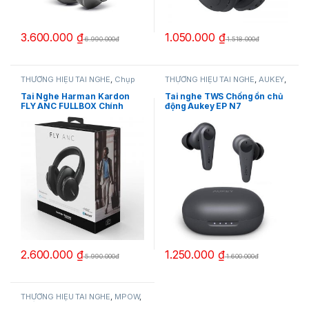
3.600.000
₫
1.050.000
₫
6.990.000đ
1.518.000đ
THƯƠNG HIỆU TAI NGHE
,
Chụp
THƯƠNG HIỆU TAI NGHE
,
AUKEY
,
Tai Bluetooth
,
Harman Kardon
,
Nhét Tai Bluetooth
,
TAI NGHE -
TAI NGHE - LOA
,
Tai Nghe
LOA
,
Tai Nghe Bluetooth
,
Tai
Tai Nghe Harman Kardon
Tai nghe TWS Chống ồn chủ
Bluetooth
Nghe Thể Thao
,
Tai Nghe
FLY ANC FULLBOX Chính
động Aukey EP N7
Truewireless
hãng
2.600.000
₫
1.250.000
₫
5.990.000đ
1.600.000đ
THƯƠNG HIỆU TAI NGHE
,
MPOW
,
Nhét Tai Bluetooth
,
TAI NGHE -