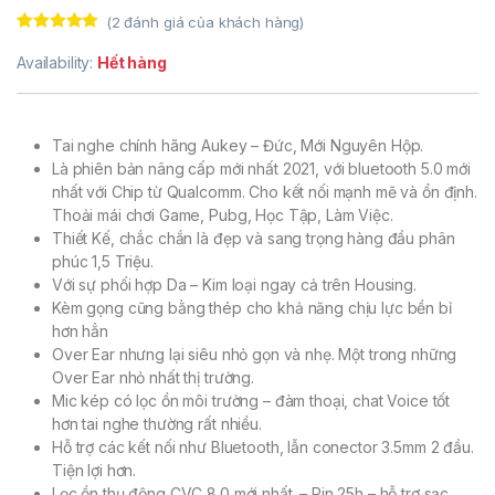
(
2
đánh giá của khách hàng)
5.00
1
trên 5
dựa trên
đánh
Availability:
Hết hàng
giá
Tai nghe chính hãng Aukey – Đức, Mới Nguyên Hộp.
Là phiên bản nâng cấp mới nhất 2021, với bluetooth 5.0 mới
nhất với Chip từ Qualcomm. Cho kết nối mạnh mẽ và ổn định.
Thoải mái chơi Game, Pubg, Học Tập, Làm Việc.
Thiết Kế, chắc chắn là đẹp và sang trọng hàng đầu phân
phúc 1,5 Triệu.
Với sự phối hợp Da – Kim loại ngay cả trên Housing.
Kèm gọng cũng bằng thép cho khả năng chịu lực bền bỉ
hơn hẳn
Over Ear nhưng lại siêu nhỏ gọn và nhẹ. Một trong những
Over Ear nhỏ nhất thị trường.
Mic kép có lọc ồn môi trường – đàm thoại, chat Voice tốt
hơn tai nghe thường rất nhiều.
Hỗ trợ các kết nối như Bluetooth, lẫn conector 3.5mm 2 đầu.
Tiện lợi hơn.
Lọc ồn thụ động CVC 8.0 mới nhất. – Pin 25h – hỗ trợ sạc