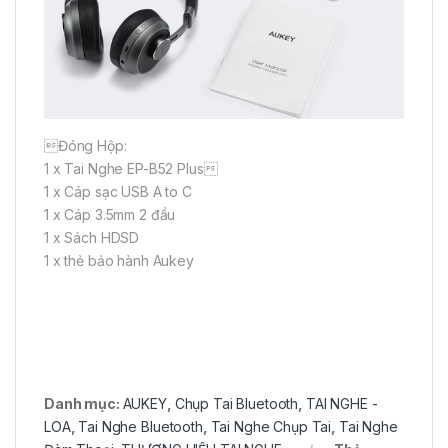
Đóng Hộp:
1 x Tai Nghe EP-B52 Plus
1 x Cáp sạc USB A to C
1 x Cáp 3.5mm 2 đầu
1 x Sách HDSD
1 x thẻ bảo hành Aukey
Danh mục:
AUKEY
,
Chụp Tai Bluetooth
,
TAI NGHE -
LOA
,
Tai Nghe Bluetooth
,
Tai Nghe Chụp Tai
,
Tai Nghe