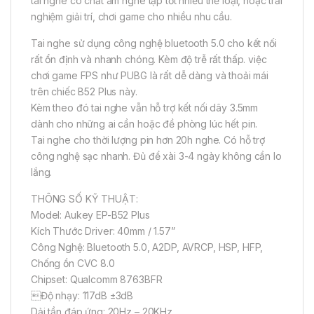
tai nghe có chất âm nghe tạp tốt nhiều thể loại, hoặc trải
nghiệm giải trí, chơi game cho nhiều nhu cầu.
Tai nghe sử dụng công nghệ bluetooth 5.0 cho kết nối
rất ổn định và nhanh chóng. Kèm độ trễ rất thấp. việc
chơi game FPS như PUBG là rất dễ dàng và thoải mái
trên chiếc B52 Plus này.
Kèm theo đó tai nghe vẫn hỗ trợ kết nối dây 3.5mm
dành cho những ai cần hoặc đề phòng lúc hết pin.
Tai nghe cho thời lượng pin hơn 20h nghe. Có hỗ trợ
công nghệ sạc nhanh. Đủ để xài 3-4 ngày không cần lo
lắng.
THÔNG SỐ KỸ THUẬT:
Model: Aukey EP-B52 Plus
Kích Thước Driver: 40mm / 1.57”
Công Nghệ: Bluetooth 5.0, A2DP, AVRCP, HSP, HFP,
Chống ồn CVC 8.0
Chipset: Qualcomm 8763BFR
Độ nhạy: 117dB ±3dB
Dải tần đáp ứng: 20Hz – 20KHz