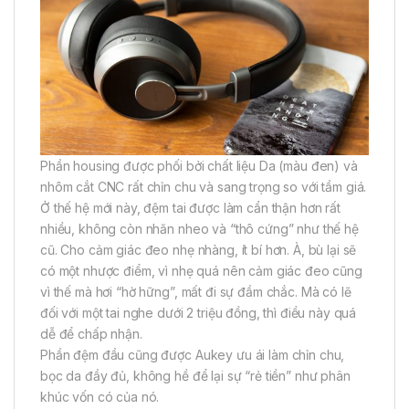
Phần housing được phối bởi chất liệu Da (màu đen) và
nhôm cắt CNC rất chỉn chu và sang trọng so với tầm giá.
Ở thế hệ mới này, đệm tai được làm cẩn thận hơn rất
nhiều, không còn nhăn nheo và “thô cứng” như thế hệ
cũ. Cho cảm giác đeo nhẹ nhàng, ít bí hơn. À, bù lại sẽ
có một nhược điểm, vì nhẹ quá nên cảm giác đeo cũng
vì thế mà hơi “hờ hững”, mất đi sự đầm chắc. Mà có lẽ
đối với một tai nghe dưới 2 triệu đồng, thì điều này quá
dễ để chấp nhận.
Phần đệm đầu cũng được Aukey ưu ái làm chỉn chu,
bọc da đầy đủ, không hề để lại sự “rẻ tiền” như phân
khúc vốn có của nó.