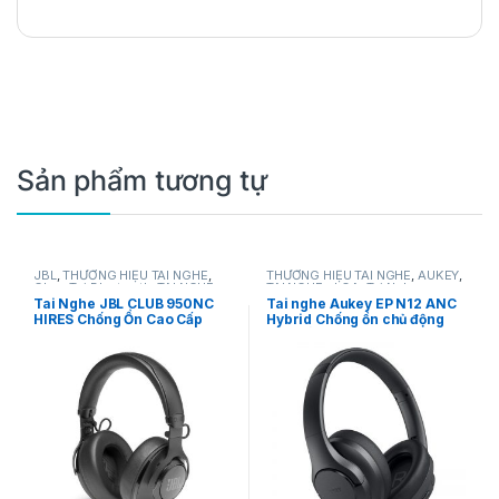
Sản phẩm tương tự
JBL
,
THƯƠNG HIỆU TAI NGHE
,
THƯƠNG HIỆU TAI NGHE
,
AUKEY
,
Chụp Tai Bluetooth
,
TAI NGHE -
TAI NGHE - LOA
,
Tai Nghe
LOA
,
Tai Nghe Bluetooth
Bluetooth
,
Tai Nghe Chụp Tai
Tai Nghe JBL CLUB 950NC
Tai nghe Aukey EP N12 ANC
HIRES Chống Ồn Cao Cấp
Hybrid Chống ồn chủ động
cao cấp