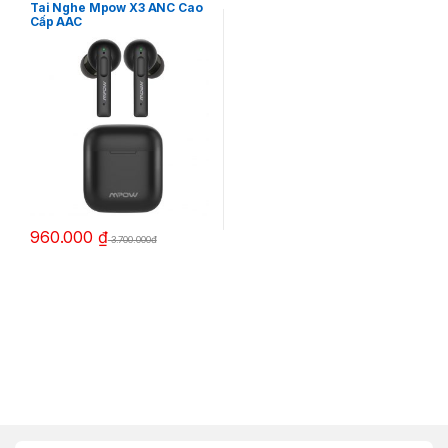
LOA
,
Tai Nghe Bluetooth
,
Tai
Tai Nghe Mpow X3 ANC Cao
Nghe Truewireless
Cấp AAC
960.000
₫
3.700.000đ