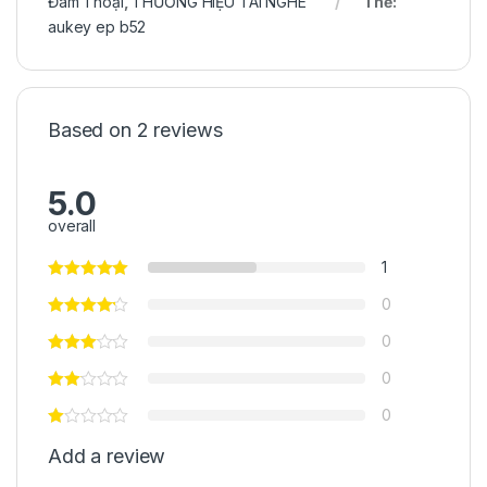
Đàm Thoại
,
THƯƠNG HIỆU TAI NGHE
Thẻ:
aukey ep b52
Based on 2 reviews
5.0
overall
1
0
0
0
0
Add a review