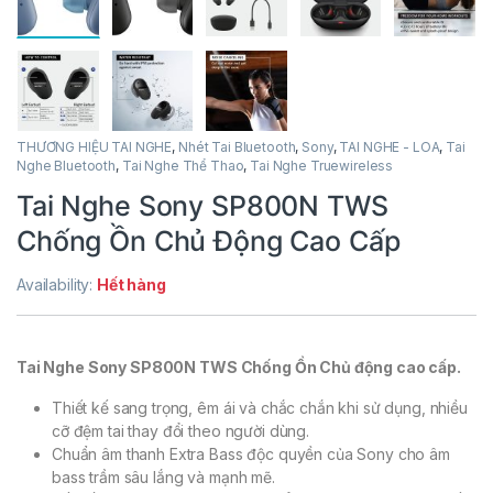
THƯƠNG HIỆU TAI NGHE
,
Nhét Tai Bluetooth
,
Sony
,
TAI NGHE - LOA
,
Tai
Nghe Bluetooth
,
Tai Nghe Thể Thao
,
Tai Nghe Truewireless
Tai Nghe Sony SP800N TWS
Chống Ồn Chủ Động Cao Cấp
Availability:
Hết hàng
Tai Nghe Sony SP800N TWS Chống Ồn Chủ động cao cấp.
Thiết kế sang trọng, êm ái và chắc chắn khi sử dụng, nhiều
cỡ đệm tai thay đổi theo người dùng.
Chuẩn âm thanh Extra Bass độc quyền của Sony cho âm
bass trầm sâu lắng và mạnh mẽ.