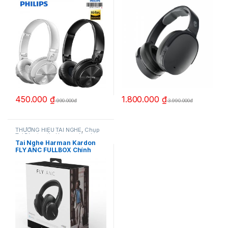
450.000
₫
1.800.000
₫
990.000đ
3.990.000đ
THƯƠNG HIỆU TAI NGHE
,
Chụp
Tai Bluetooth
,
Harman Kardon
,
TAI NGHE - LOA
,
Tai Nghe
Tai Nghe Harman Kardon
Bluetooth
FLY ANC FULLBOX Chính
hãng