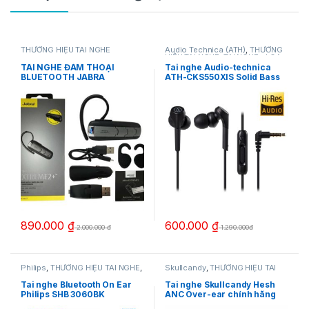
THƯƠNG HIỆU TAI NGHE
Audio Technica (ATH)
,
THƯƠNG
HIỆU TAI NGHE
,
TAI NGHE - LOA
,
Tai Nghe Có Dây
TAI NGHE ĐÀM THOẠI
Tai nghe Audio-technica
BLUETOOTH JABRA
ATH-CKS550XIS Solid Bass
EXTREME 2 ( mới nobox, full
phụ kiện)
890.000
₫
600.000
₫
2.000.000 đ
1.290.000đ
Philips
,
THƯƠNG HIỆU TAI NGHE
,
Skullcandy
,
THƯƠNG HIỆU TAI
Chụp Tai Bluetooth
,
TAI NGHE -
NGHE
,
Chụp Tai Bluetooth
,
TAI
LOA
,
Tai Nghe Bluetooth
NGHE - LOA
,
Tai Nghe Bluetooth
,
Tai nghe Bluetooth On Ear
Tai nghe Skullcandy Hesh
Tai Nghe Chụp Tai
Philips SHB 3060BK
ANC Over-ear chính hãng