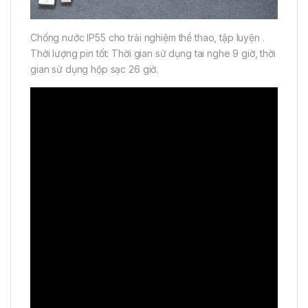
Chống nước IP55 cho trải nghiệm thể thao, tập luyện .
Thời lượng pin tốt: Thời gian sử dụng tai nghe 9 giờ, thời
gian sử dụng hộp sạc 26 giờ.