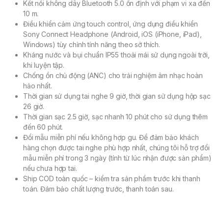
Kết nối không dây Bluetooth 5.0 ổn định với phạm vi xa đến
10 m.
Điều khiển cảm ứng touch control, ứng dụng điều khiển
Sony Connect Headphone (Android, iOS (iPhone, iPad),
Windows) tùy chỉnh tính năng theo sở thích.
Kháng nước và bụi chuẩn IP55 thoải mái sử dụng ngoài trời,
khi luyện tập.
Chống ồn chủ động (ANC) cho trải nghiệm âm nhạc hoàn
hảo nhất.
Thời gian sử dụng tai nghe 9 giờ, thời gian sử dụng hộp sạc
26 giờ.
Thời gian sạc 2.5 giờ, sạc nhanh 10 phút cho sử dụng thêm
đến 60 phút.
Đổi mẫu miễn phí nếu không hợp gu. Để đảm bảo khách
hàng chọn được tai nghe phù hợp nhất, chúng tôi hỗ trợ đổi
mẫu miễn phí trong 3 ngày (tính từ lúc nhận được sản phẩm)
nếu chưa hợp tai.
Ship COD toàn quốc – kiểm tra sản phẩm trước khi thanh
toán. Đám bảo chất lượng trước, thanh toán sau.