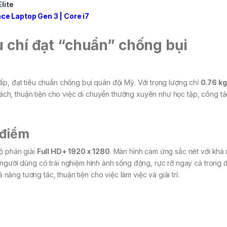
lite
ce Laptop Gen 3 | Core i7
u chí đạt “chuẩn” chống bụi
ấp, đạt tiêu chuẩn chống bụi quân đội Mỹ. Với trọng lượng chỉ
0.76 kg
ách, thuận tiện cho việc di chuyển thường xuyên như học tập, công t
 điểm
ộ phân giải
Full HD+ 1920 x 1280
. Màn hình cảm ứng sắc nét với khả
 người dùng có trải nghiệm hình ảnh sống động, rực rỡ ngay cả trong đ
ng tương tác, thuận tiện cho việc làm việc và giải trí.