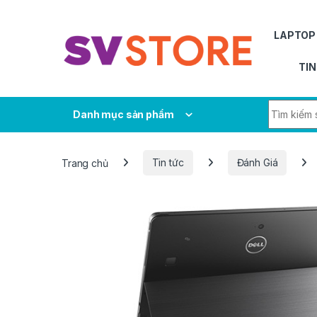
Skip to navigation
Skip to content
LAPTOP
TIN
Search fo
Danh mục sản phẩm
Trang chủ
Tin tức
Đánh Giá