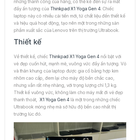
những thành công của hãng, có thể kể đến sự ra mắt
đầy ấn tượng của
Thinkpad X1 Yoga Gen 4
. Chiếc
laptop này có nhiều cải tiến mới, từ chất liệu đến thiết kế
và hiệu quả hoạt động, tạo nên một trong những sản
phẩm xuất sắc của Lenovo trên thị trường Ultrabook.
Thiết kế
Về thiết kế, chiếc
Thinkpad X1 Yoga Gen 4
nổi bật với
vẻ đẹp cuốn hút, mạnh mẽ, vuông vức đầy ấn tượng. Vỏ
và thân khung của laptop được gia cố bằng hợp kim
nhôm cao cấp, đem lại cho máy độ bền chắc cao,
nhưng vẫn rất nhẹ nhàng, với trọng lượng chỉ 1,3 kg.
Thiết kế vuông vức, không làm cho máy mất đi vẻ đẹp
thanh thoát,
X1 Yoga Gen 4
là một trong những chiếc
Ultrabook mỏng nhẹ mà sở hữu độ bền cao nhất thị
trường lúc đó.