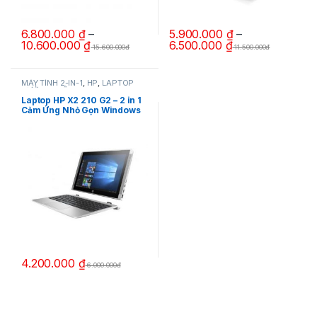
6.800.000
₫
–
5.900.000
₫
–
10.600.000
₫
6.500.000
₫
15.600.000đ
11.500.000đ
Sản phẩm này có nhiều biến thể. Các tùy chọn có thể được chọn 
Sản phẩm này có nhiều biến thể.
MÁY TÍNH 2-IN-1
,
HP
,
LAPTOP
DƯỚI 8 TRIỆU
Laptop HP X2 210 G2 – 2 in 1
Cảm Ứng Nhỏ Gọn Windows
4.200.000
₫
6.000.000đ