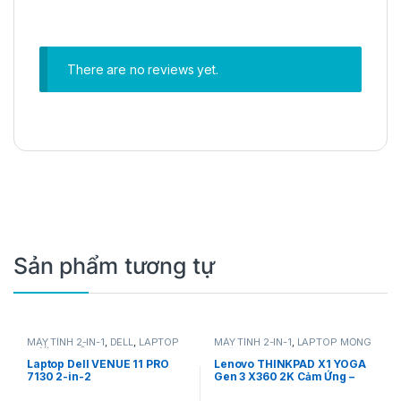
There are no reviews yet.
Sản phẩm tương tự
MÁY TÍNH 2-IN-1
,
DELL
,
LAPTOP
MÁY TÍNH 2-IN-1
,
LAPTOP MỎNG
DƯỚI 8 TRIỆU
NHẸ
,
LENOVO
,
THINKPAD
Lenovo
Laptop Dell VENUE 11 PRO
Lenovo THINKPAD X1 YOGA
7130 2-in-2
Gen 3 X360 2K Cảm Ứng –
Bút theo máy