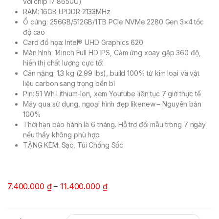
với chip i7 8650U)
RAM: 16GB LPDDR 2133MHz
Ổ cứng: 256GB/512GB/1TB PCIe NVMe 2280 Gen 3×4 tốc
độ cao
Card đồ họa: Intel® UHD Graphics 620
Màn hình: 14inch Full HD IPS, Cảm ứng xoay gập 360 độ,
hiển thị chất lượng cực tốt
Cân nặng: 1.3 kg (2.99 lbs), build 100% từ kim loại và vật
liệu carbon sang trọng bền bỉ
Pin: 51 Wh Lithium-Ion, xem Youtube liên tục 7 giờ thực tế
Máy qua sử dụng, ngoại hình đẹp likenew – Nguyên bản
100%
Thời hạn bảo hành là 6 tháng. Hỗ trợ đổi mẫu trong 7 ngày
nếu thấy không phù hợp
TẶNG KÈM: Sạc, Túi Chống Sốc
7.400.000
₫
–
11.400.000
₫