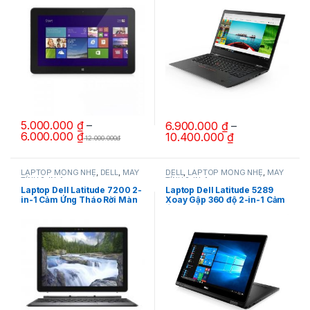
5.000.000
₫
–
6.900.000
₫
–
6.000.000
₫
10.400.000
₫
12.000.000đ
Sản phẩm này có nhiều biến thể. Các tùy chọn có thể được chọn 
Sản phẩm này có nhiều biến thể.
LAPTOP MỎNG NHẸ
,
DELL
,
MÁY
DELL
,
LAPTOP MỎNG NHẸ
,
MÁY
TÍNH 2-IN-1
TÍNH 2-IN-1
Laptop Dell Latitude 7200 2-
Laptop Dell Latitude 5289
in-1 Cảm Ứng Tháo Rời Màn
Xoay Gập 360 độ 2-in-1 Cảm
Hình
Ứng