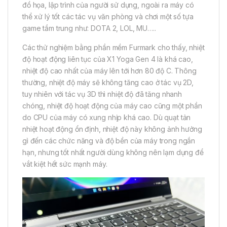
đồ họa, lập trình của người sử dụng, ngoài ra máy có
thể xử lý tốt các tác vụ văn phòng và chơi một số tựa
game tầm trung như: DOTA 2, LOL, MU…..
Các thử nghiệm bằng phần mềm Furmark cho thấy, nhiệt
độ hoạt động liên tục của X1 Yoga Gen 4 là khá cao,
nhiệt độ cao nhất của máy lên tới hơn 80 độ C. Thông
thường, nhiệt độ máy sẽ không tăng cao ở tác vụ 2D,
tuy nhiên với tác vụ 3D thì nhiệt độ đã tăng nhanh
chóng, nhiệt độ hoạt động của máy cao cũng một phần
do CPU của máy có xung nhịp khá cao. Dù quạt tản
nhiệt hoạt động ổn định, nhiệt độ này không ảnh hưởng
gì đến các chức năng và độ bền của máy trong ngắn
hạn, nhưng tốt nhất người dùng không nên lạm dụng để
vắt kiệt hết sức mạnh máy.