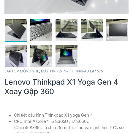
LAPTOP MỎNG NHẸ
,
MÁY TÍNH 2-IN-1
,
THINKPAD Lenovo
Lenovo Thinkpad X1 Yoga Gen 4
Xoay Gập 360
Chi tiết cấu hình Thinkpad X1 yoga Gen 4
CPU: Intel® Core™ i5 8365U / i7 8650U
(Chip i5 8365U là chip đời mới ra sau và mạnh hơn 10% so