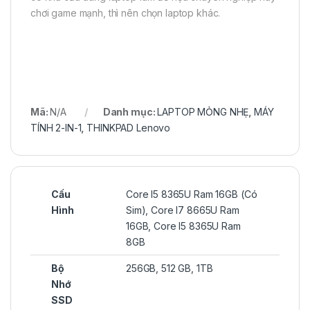
chơi game mạnh, thì nên chọn laptop khác.
Mã:
N/A
Danh mục:
LAPTOP MỎNG NHẸ
,
MÁY
TÍNH 2-IN-1
,
THINKPAD Lenovo
Cấu
Core I5 8365U Ram 16GB (Có
Hình
Sim), Core I7 8665U Ram
16GB, Core I5 8365U Ram
8GB
Bộ
256GB, 512 GB, 1TB
Nhớ
SSD