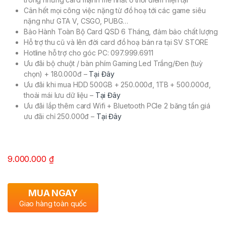
Cân hết mọi công việc nặng từ đồ hoạ tới các game siêu
nặng như GTA V, CSGO, PUBG…
Bảo Hành Toàn Bộ Card QSD 6 Tháng, đảm bảo chất lượng
Hỗ trợ thu cũ và lên đời card đồ hoạ bán ra tại SV STORE
Hotline hỗ trợ cho góc PC: 097.999.6911
Ưu đãi bộ chuột / bàn phím Gaming Led Trắng/Đen (tuỳ
chọn) + 180.000đ –
Tại Đây
Ưu đãi khi mua HDD 500GB + 250.000đ, 1TB + 500.000đ,
thoải mái lưu dữ liệu –
Tại Đây
Ưu đãi lắp thêm card Wifi + Bluetooth PCIe 2 băng tần giá
ưu đãi chỉ 250.000đ –
Tại Đây
9.000.000
₫
MUA NGAY
Giao hàng toàn quốc