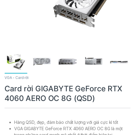
VGA - Card rời
Card rời GIGABYTE GeForce RTX
4060 AERO OC 8G (QSD)
Hàng QSD, đẹp, đảm bảo chất lượng với giá cực kì tốt
VGA GIGABYTE GeForce RTX 4060 AERO OC 8G là một
trong những card mạnh mẽ nhất ở thời điểm hiện tại