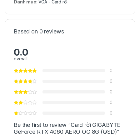
Danh mục:
VGA - Card rời
Based on 0 reviews
0.0
overall
0
0
0
0
0
Be the first to review “Card rời GIGABYTE
GeForce RTX 4060 AERO OC 8G (QSD)”