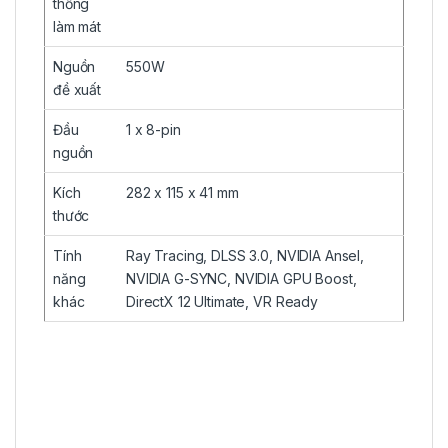
thống
làm mát
Nguồn
550W
đề xuất
Đầu
1 x 8-pin
nguồn
Kích
282 x 115 x 41 mm
thước
Tính
Ray Tracing, DLSS 3.0, NVIDIA Ansel,
năng
NVIDIA G-SYNC, NVIDIA GPU Boost,
khác
DirectX 12 Ultimate, VR Ready