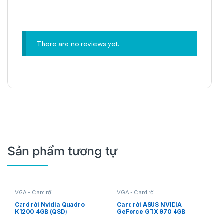
There are no reviews yet.
Sản phẩm tương tự
VGA - Card rời
VGA - Card rời
Card rời Nvidia Quadro
Card rời ASUS NVIDIA
K1200 4GB (QSD)
GeForce GTX 970 4GB
Turbo trắng (QSD)