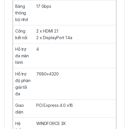
Băng
17 Gbps
thông
bộ nhớ
Cổng
2 x HDMI 2.1
kết nối
2 x DisplayPort 1.4a
Hỗ trợ
4
đa màn
hình
Hỗ trợ
7680×4320
độ phân
giải tối
đa
Giao
PCI Express 4.0 x16
diện
Hệ
WINDFORCE 3X