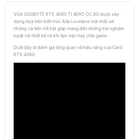
VGA GIGABYTE RTX 4060 TI AERO OC 8G được xây
dựng dựa trên kiến trúc Ada Lovelace mới nhất với
những cải tiến nổi bật giúp mang đến những trải nghiệm
tuyệt vời nhất kể cả khi làm việc hay chơi game
Dưới đây là đánh giá tổng quan về hiệu năng của Card
RTX 4060: