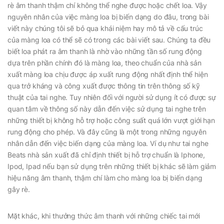
rè âm thanh thậm chí không thể nghe được hoặc chết loa. Vậy
nguyên nhân của việc màng loa bị biến dạng do đâu, trong bài
viết này chúng tôi sẽ bỏ qua khái niệm hay mô tả về cấu trúc
của màng loa có thể sẽ có trong các bài viết sau. Chúng ta đều
biết loa phát ra âm thanh là nhờ vào những tần số rung động
dựa trên phần chính đó là màng loa, theo chuẩn của nhà sản
xuất màng loa chịu được áp xuất rung động nhất định thể hiện
qua trở kháng và công xuất được thông tin trên thông số kỹ
thuật của tai nghe. Tuy nhiên đối với người sử dụng ít có được sự
quan tâm về thông số này dẫn đến việc sử dụng tai nghe trên
những thiết bị không hỗ trợ hoặc công suất quá lớn vượt giới hạn
rung động cho phép. Và đây cũng là một trong những nguyên
nhân dẫn đến việc biến dạng của màng loa. Ví dụ như tai nghe
Beats nhà sản xuất đã chỉ định thiết bị hỗ trợ chuẩn là Iphone,
Ipod, Ipad nếu bạn sử dụng trên những thiết bị khác sẽ làm giảm
hiệu năng âm thanh, thậm chí làm cho màng loa bị biến dạng
gây rè.
Mặt khác, khi thưởng thức âm thanh với những chiếc tai mới