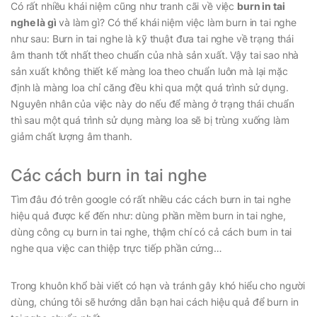
Có rất nhiều khái niệm cũng như tranh cãi về việc
burn in tai
nghe là gì
và làm gì? Có thể khái niệm việc làm burn in tai nghe
như sau: Burn in tai nghe là kỹ thuật đưa tai nghe về trạng thái
âm thanh tốt nhất theo chuẩn của nhà sản xuất. Vậy tai sao nhà
sản xuất không thiết kế màng loa theo chuẩn luôn mà lại mặc
định là màng loa chỉ căng đều khi qua một quá trình sử dụng.
Nguyên nhân của việc này do nếu để màng ở trạng thái chuẩn
thì sau một quá trình sử dụng màng loa sẽ bị trùng xuống làm
giảm chất lượng âm thanh.
Các cách burn in tai nghe
Tìm đâu đó trên google có rất nhiều các cách burn in tai nghe
hiệu quả được kể đến như: dùng phần mềm burn in tai nghe,
dùng công cụ burn in tai nghe, thậm chí có cả cách burn in tai
nghe qua việc can thiệp trực tiếp phần cứng…
Trong khuôn khổ bài viết có hạn và tránh gây khó hiểu cho người
dùng, chúng tôi sẽ hướng dẫn bạn hai cách hiệu quả để burn in