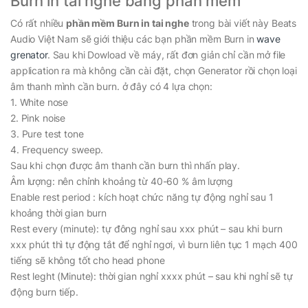
Burn in tai nghe bằng phần mềm
Có rất nhiều
phần mềm Burn in tai nghe
trong bài viết này Beats
Audio Việt Nam sẽ giới thiệu các bạn phần mềm Burn in
wave
grenator
. Sau khi Dowload về máy, rất đơn giản chỉ cần mở file
application ra mà không cần cài đặt, chọn Generator rồi chọn loại
âm thanh mình cần burn. ở đây có 4 lựa chọn:
1. White nose
2. Pink noise
3. Pure test tone
4. Frequency sweep.
Sau khi chọn được âm thanh cần burn thì nhấn play.
Âm lượng: nên chỉnh khoảng từ 40-60 % âm lượng
Enable rest period : kích hoạt chức năng tự động nghỉ sau 1
khoảng thời gian burn
Rest every (minute): tự đông nghỉ sau xxx phút – sau khi burn
xxx phút thì tự động tắt để nghỉ ngơi, vì burn liên tục 1 mạch 400
tiếng sẽ không tốt cho head phone
Rest leght (Minute): thời gian nghỉ xxxx phút – sau khi nghỉ sẽ tự
động burn tiếp.