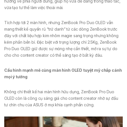
hướng về phía người dùng, giúp họ vừa dễ dàng trong thao tác,
vừa tạo tư thế làm việc thoải mái.
Tích hợp tới 2 màn hình, nhưng ZenBook Pro Duo OLED vẫn
mang thiết kế quyến rũ “trứ danh” từ các dòng ZenBook trước
đây với chất liệu hợp kim nhôm magie sang trọng nhưng không
kém phần bền bỉ. Đặc biệt với trọng lượng chỉ 2.5Kg, ZenBook
Pro Duo OLED giữ được sự mỏng nhẹ cần thiết, mở ra sự tự do
cho cho content creator có thể sáng tạo ở bất kỳ đâu.
Cấu hình mạnh mẽ cùng màn hình OLED tuyệt mỹ chắp cánh
mọi ý tưởng
Không chỉ thiết kế hai màn hình hữu dụng, ZenBook Pro Duo
OLED còn là công cụ sáng giá cho content creator nhờ sự đầu
tư chỉn chu của ASUS ở mọi khía cạnh phần cứng.