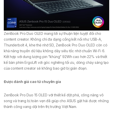
ZenBook Pro Duo OLED mang tới sự thuận tiện tuyệt đối cho
content creator. Không chỉ đa dạng cổng kết nối như USB-A,
Thunderbolt 4, khe thẻ nhớ SD, ZenBook Pro Duo OLED còn có
khả năng truyền dữ liệu không dây siêu tốc nhờ chuẩn Wi-Fi 6.
Kết hợp với dung lượng pin “khủng” 92Wh cao hơn 22% và thiết
kế bàn phím ErgoLift với góc nghiêng tối ưu, dòng chảy sáng tạo
của content creator sẽ không bao giờ bị gián đoạn.
Được đánh giá cao từ chuyên gia
ZenBook Pro Duo 15 OLED với thiết kế đột phá, công năng vô
song và trang bị toàn vẹn đã giúp cho ASUS gặt hái được những
thành công vang dội trên thị trường Việt Nam.