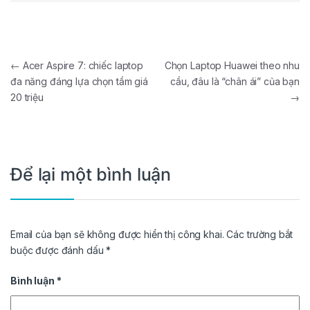
Điều hướng bài viết
←
Acer Aspire 7: chiếc laptop
Chọn Laptop Huawei theo nhu
đa năng đáng lựa chọn tầm giá
cầu, đâu là “chân ái” của bạn
20 triệu
→
Để lại một bình luận
Email của bạn sẽ không được hiển thị công khai.
Các trường bắt
buộc được đánh dấu
*
Bình luận
*