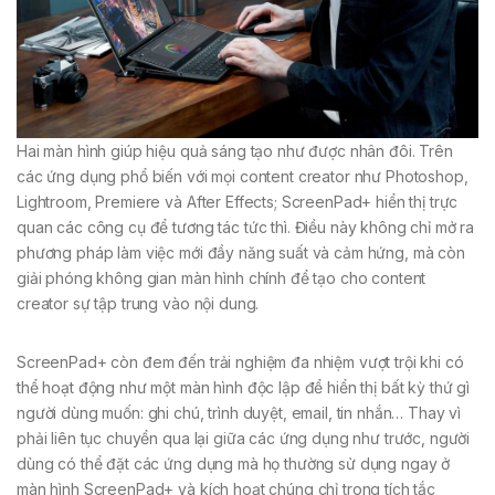
Hai màn hình giúp hiệu quả sáng tạo như được nhân đôi. Trên
các ứng dụng phổ biến với mọi content creator như Photoshop,
Lightroom, Premiere và After Effects; ScreenPad+ hiển thị trực
quan các công cụ để tương tác tức thì. Điều này không chỉ mở ra
phương pháp làm việc mới đầy năng suất và cảm hứng, mà còn
giải phóng không gian màn hình chính để tạo cho content
creator sự tập trung vào nội dung.
ScreenPad+ còn đem đến trải nghiệm đa nhiệm vượt trội khi có
thể hoạt động như một màn hình độc lập để hiển thị bất kỳ thứ gì
người dùng muốn: ghi chú, trình duyệt, email, tin nhắn… Thay vì
phải liên tục chuyển qua lại giữa các ứng dụng như trước, người
dùng có thể đặt các ứng dụng mà họ thường sử dụng ngay ở
màn hình ScreenPad+ và kích hoạt chúng chỉ trong tích tắc