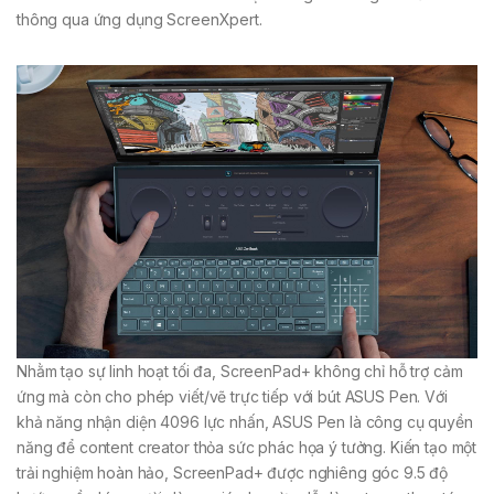
thông qua ứng dụng ScreenXpert.
Nhằm tạo sự linh hoạt tối đa, ScreenPad+ không chỉ hỗ trợ cảm
ứng mà còn cho phép viết/vẽ trực tiếp với bút ASUS Pen. Với
khả năng nhận diện 4096 lực nhấn, ASUS Pen là công cụ quyền
năng để content creator thỏa sức phác họa ý tưởng. Kiến tạo một
trải nghiệm hoàn hảo, ScreenPad+ được nghiêng góc 9.5 độ