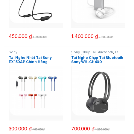
450.000
₫
1.400.000
₫
1.090.000đ
2.200.000đ
Sony
Sony
,
Chụp Tai Bluetooth
,
Tai
Nghe Bluetooth
Tai Nghe Nhét Tai Sony
Tai Nghe Chụp Tai Bluetooth
EX150AP Chính Hãng
Sony WH-CH400
300.000
₫
700.000
₫
490.000đ
1.290.000đ