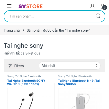
Skip to navigation
Skip to content
0
Tìm kiếm:
Trang chủ
Sản phẩm được gắn thẻ “Tai nghe sony”
Tai nghe sony
Hiển thị tất cả 8 kết quả
Filters
Sony
,
Tai Nghe Bluetooth
Sony
,
Tai Nghe Bluetooth
Tai Nghe Bluetooth SONY
Tai Nghe Bluetooth Nhét Tai
Wi-C310 (new nobox)
Sony SBH56