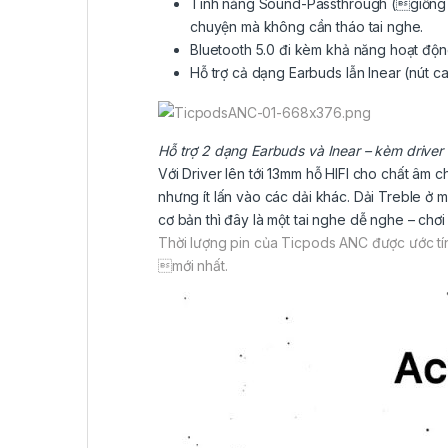
Tính năng Sound-Passthrough (giống 
chuyện mà không cần tháo tai nghe.
Bluetooth 5.0 đi kèm khả năng hoạt động
Hỗ trợ cả dạng Earbuds lẫn Inear (nút ca
Hỗ trợ 2 dạng Earbuds và Inear – kèm driver 
Với Driver lên tới 13mm hỗ HIFI cho chất âm c
nhưng ít lấn vào các dải khác. Dải Treble ở 
cơ bản thì đây là một tai nghe dễ nghe – chơi
Thời lượng pin của Ticpods ANC được ước tín
mới nhất.