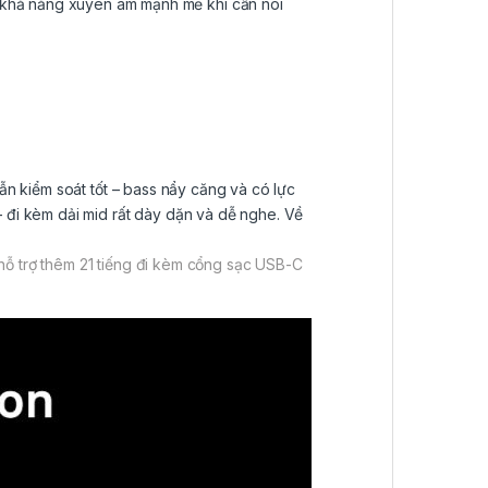
 khả năng xuyên âm mạnh mẽ khi cần nói
vẫn kiểm soát tốt – bass nẩy căng và có lực
– đi kèm dải mid rất dày dặn và dễ nghe. Về
hỗ trợ thêm 21 tiếng đi kèm cổng sạc USB-C