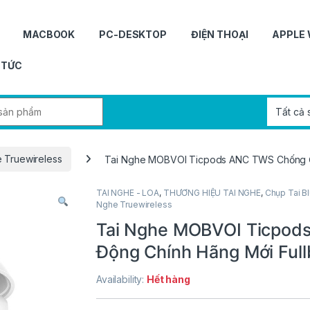
MACBOOK
PC-DESKTOP
ĐIỆN THOẠI
APPLE
 TỨC
r:
 Truewireless
Tai Nghe MOBVOI Ticpods ANC TWS Chống Ồ
TAI NGHE - LOA
,
THƯƠNG HIỆU TAI NGHE
,
Chụp Tai B
Nghe Truewireless
Tai Nghe MOBVOI Ticpod
Động Chính Hãng Mới Full
Availability:
Hết hàng