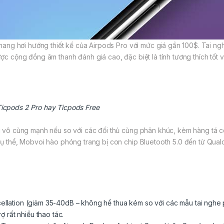
ng hơi hướng thiết kế của Airpods Pro với mức giá gần 100$. Tai ngh
ộng đồng âm thanh đánh giá cao, đặc biệt là tính tương thích tốt với
 Ticpods 2 Pro hay Ticpods Free
ô cùng mạnh nếu so với các đối thủ cùng phân khúc, kèm hàng tá cô
thể, Mobvoi hào phóng trang bị con chip Bluetooth 5.0 đến từ Qual
ellation (giảm 35-40dB – không hề thua kém so với các mẫu tai nghe
ợ rất nhiều thao tác.