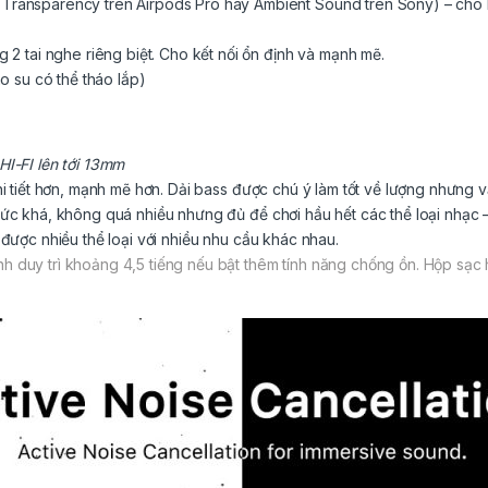
Transparency trên Airpods Pro hay Ambient Sound trên Sony) – cho
 2 tai nghe riêng biệt. Cho kết nối ổn định và mạnh mẽ.
o su có thể tháo lắp)
HI-FI lên tới 13mm
hi tiết hơn, mạnh mẽ hơn. Dải bass được chú ý làm tốt về lượng nhưng 
mức khá, không quá nhiều nhưng đủ để chơi hầu hết các thể loại nhạc 
 được nhiều thể loại với nhiều nhu cầu khác nhau.
h duy trì khoảng 4,5 tiếng nếu bật thêm tính năng chống ồn. Hộp sạc 