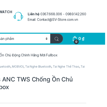
 WATCH
Liên hệ
0367.668.006 - 0989.142.260
Email: Contact@SV-Store.com.vn
0
₫
0
n Chủ Động Chính Hãng Mới Fullbox
luetooth
,
MOBVOI
,
Tai Nghe Bluetooth
,
Tai Nghe Thể Thao
,
Tai
s ANC TWS Chống Ồn Chủ
box