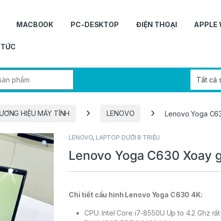
MACBOOK
PC-DESKTOP
ĐIỆN THOẠI
APPLE
 TỨC
r:
ƯƠNG HIỆU MÁY TÍNH
LENOVO
Lenovo Yoga C63
LENOVO
,
LAPTOP DƯỚI 8 TRIỆU
Lenovo Yoga C630 Xoay 
Chi tiết cấu hình Lenovo Yoga C630 4K:
CPU: Intel Core i7-8550U Up to 4.2 Ghz rấ