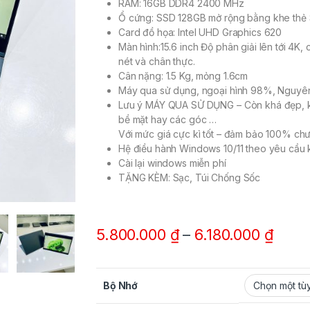
RAM: 16GB DDR4 2400 MHz
Ổ cứng: SSD 128GB mở rộng bằng khe thẻ 
Card đồ họa: Intel UHD Graphics 620
Màn hình:15.6 inch Độ phân giải lên tới 4K,
nét và chân thực.
Cân nặng: 1.5 Kg, mỏng 1.6cm
Máy qua sử dụng, ngoại hình 98%, Nguy
Lưu ý MÁY QUA SỬ DỤNG – Còn khá đẹp, kh
bề mặt hay các góc …
Với mức giá cực kì tốt – đảm bảo 100% chư
Hệ điều hành Windows 10/11 theo yêu cầu 
Cài lại windows miễn phí
TẶNG KÈM: Sạc, Túi Chống Sốc
5.800.000
₫
–
6.180.000
₫
Bộ Nhớ