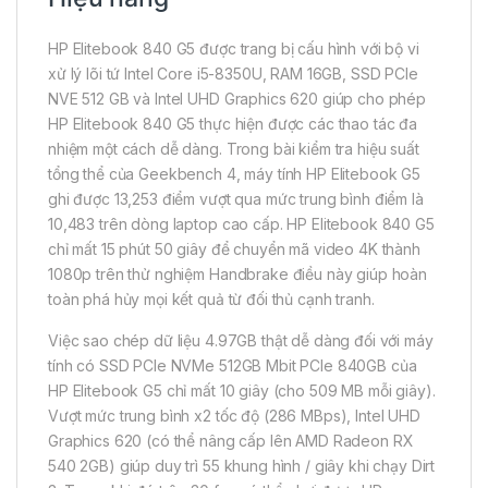
HP Elitebook 840 G5 được trang bị cấu hình với bộ vi
xử lý lõi tứ Intel Core i5-8350U, RAM 16GB, SSD PCIe
NVE 512 GB và Intel UHD Graphics 620 giúp cho phép
HP Elitebook 840 G5 thực hiện được các thao tác đa
nhiệm một cách dễ dàng. Trong bài kiểm tra hiệu suất
tổng thể của Geekbench 4, máy tính HP Elitebook G5
ghi được 13,253 điểm vượt qua mức trung bình điểm là
10,483 trên dòng laptop cao cấp. HP Elitebook 840 G5
chỉ mất 15 phút 50 giây để chuyển mã video 4K thành
1080p trên thử nghiệm Handbrake điều này giúp hoàn
toàn phá hủy mọi kết quả từ đối thủ cạnh tranh.
Việc sao chép dữ liệu 4.97GB thật dễ dàng đối với máy
tính có SSD PCIe NVMe 512GB Mbit PCIe 840GB của
HP Elitebook G5 chỉ mất 10 giây (cho 509 MB mỗi giây).
Vượt mức trung bình x2 tốc độ (286 MBps), Intel UHD
Graphics 620 (có thể nâng cấp lên AMD Radeon RX
540 2GB) giúp duy trì 55 khung hình / giây khi chạy Dirt