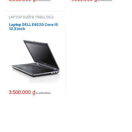
LAPTOP DƯỚI 8 TRIỆU
,
DELL
Laptop DELL E6220 Core I5
12.5 inch
3.500.000
₫
6.200.000đ