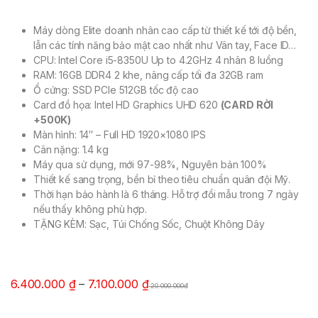
Máy dòng Elite doanh nhân cao cấp từ thiết kế tới độ bền,
lẫn các tính năng bảo mật cao nhất như Vân tay, Face ID…
CPU: Intel Core
i5-8350U Up to 4.2GHz 4 nhân 8 luồng
RAM: 16GB DDR4 2 khe, nâng cấp tối đa 32GB ram
Ổ cứng: SSD PCIe 512GB tốc độ cao
Card đồ họa: Intel HD Graphics UHD 620
(CARD RỜI
+500K)
Màn hình: 14″
– Full HD 1920×1080 IPS
Cân nặng:
1.4 kg
Máy qua sử dụng, mới 97-98%, Nguyên bản 100%
Thiết kế sang trọng, bền bỉ theo tiêu chuẩn quân đội Mỹ.
Thời hạn bảo hành là 6 tháng. Hỗ trợ đổi mẫu trong 7 ngày
nếu thấy không phù hợp.
TẶNG KÈM: Sạc, Túi Chống Sốc, Chuột Không Dây
6.400.000
₫
–
7.100.000
₫
20.000.000đ