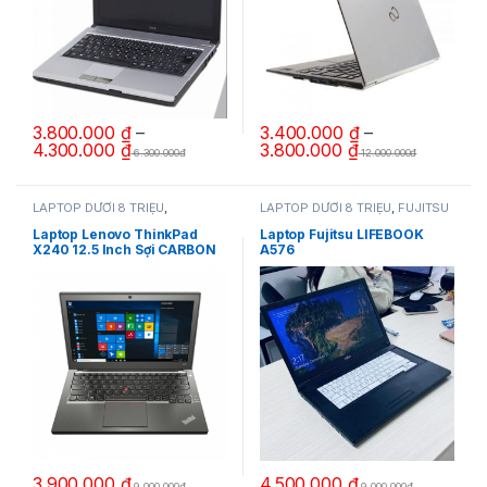
3.800.000
₫
–
3.400.000
₫
–
4.300.000
₫
3.800.000
₫
6.300.000đ
12.000.000đ
Sản phẩm này có nhiều biến thể. Các tùy chọn có thể được chọn 
Sản phẩm này có nhiều biến thể.
LAPTOP DƯỚI 8 TRIỆU
,
LAPTOP DƯỚI 8 TRIỆU
,
FUJITSU
THINKPAD Lenovo
Laptop Lenovo ThinkPad
Laptop Fujitsu LIFEBOOK
X240 12.5 Inch Sợi CARBON
A576
Bền Bỉ
3.900.000
₫
4.500.000
₫
9.000.000đ
9.000.000đ