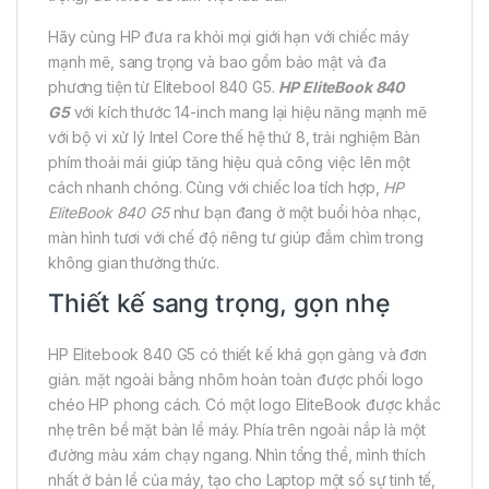
Hãy cùng HP đưa ra khỏi mọi giới hạn với chiếc máy
mạnh mẽ, sang trọng và bao gồm bảo mật và đa
phương tiện từ Elitebool 840 G5.
HP EliteBook 840
G5
với kích thước 14-inch mang lại hiệu năng mạnh mẽ
với bộ vi xử lý Intel Core thế hệ thứ 8, trải nghiệm Bàn
phím thoải mái giúp tăng hiệu quả công việc lên một
cách nhanh chóng. Cùng với chiếc loa tích hợp,
HP
EliteBook 840 G5
như bạn đang ở một buổi hòa nhạc,
màn hình tươi với chế độ riêng tư giúp đắm chìm trong
không gian thưởng thức.
Thiết kế sang trọng, gọn nhẹ
HP Elitebook 840 G5 có thiết kế khá gọn gàng và đơn
giản. mặt ngoài bằng nhôm hoàn toàn được phối logo
chéo HP phong cách. Có một logo EliteBook được khắc
nhẹ trên bề mặt bản lề máy. Phía trên ngoài nắp là một
đường màu xám chạy ngang. Nhìn tổng thể, mình thích
nhất ở bản lề của máy, tạo cho Laptop một số sự tinh tế,