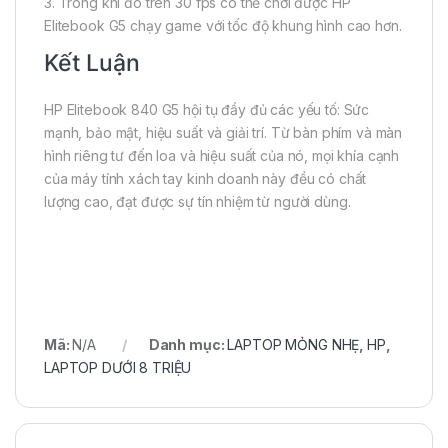
3. Trong khi đó trên 30 fps có thể chơi được HP
Elitebook G5 chạy game với tốc độ khung hình cao hơn.
Kết Luận
HP Elitebook 840 G5 hội tụ đầy đủ các yếu tố: Sức
mạnh, bảo mật, hiệu suất và giải trí. Từ bàn phím và màn
hình riêng tư đến loa và hiệu suất của nó, mọi khía cạnh
của máy tính xách tay kinh doanh này đều có chất
lượng cao, đạt được sự tín nhiệm từ người dùng.
Mã:
N/A
Danh mục:
LAPTOP MỎNG NHẸ
,
HP
,
LAPTOP DƯỚI 8 TRIỆU