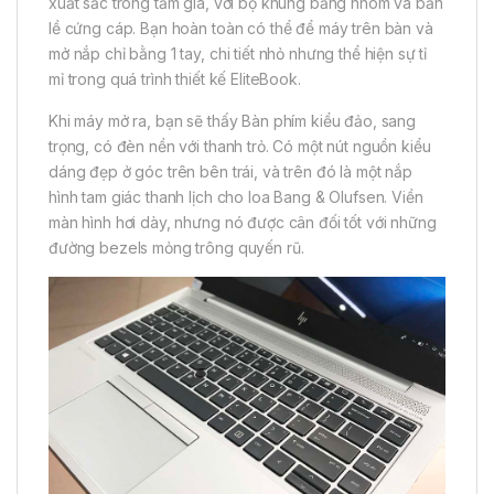
xuất sắc trong tầm giá, với bộ khung bằng nhôm và bản
lề cứng cáp. Bạn hoàn toàn có thể để máy trên bàn và
mở nắp chỉ bằng 1 tay, chi tiết nhỏ nhưng thể hiện sự tỉ
mỉ trong quá trình thiết kế EliteBook.
Khi máy mở ra, bạn sẽ thấy Bàn phím kiểu đảo, sang
trọng, có đèn nền với thanh trỏ. Có một nút nguồn kiểu
dáng đẹp ở góc trên bên trái, và trên đó là một nắp
hình tam giác thanh lịch cho loa Bang & Olufsen. Viền
màn hình hơi dày, nhưng nó được cân đối tốt với những
đường bezels mỏng trông quyến rũ.