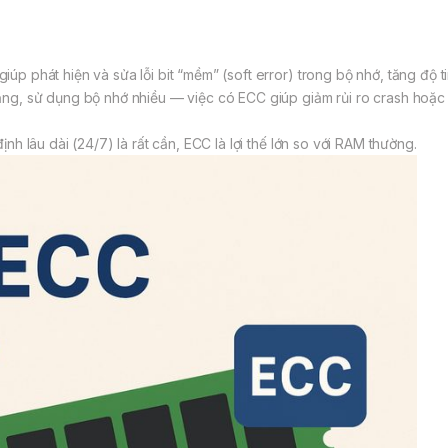
úp phát hiện và sửa lỗi bit “mềm” (soft error) trong bộ nhớ, tăng độ t
ng, sử dụng bộ nhớ nhiều — việc có ECC giúp giảm rủi ro crash hoặc lỗi
nh lâu dài (24/7) là rất cần, ECC là lợi thế lớn so với RAM thường.