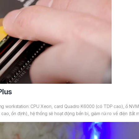
Plus
ng workstation: CPU Xeon, card Quadro K6000 (có TDP cao), ổ NVMe
cao, ổn định), hệ thống sẽ hoạt động bền bỉ, giảm rủi ro về điện (tắt m