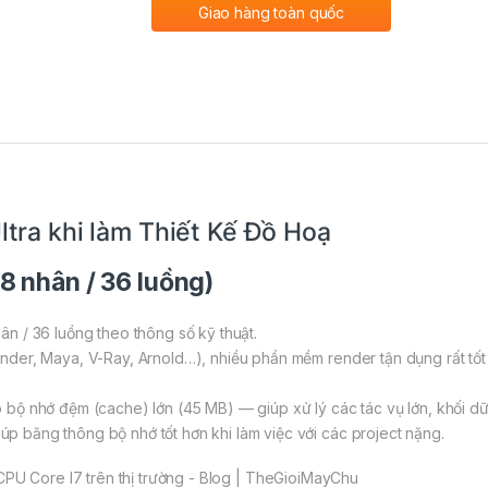
Giao hàng toàn quốc
tra khi làm Thiết Kế Đồ Hoạ
 nhân / 36 luồng)
ân / 36 luồng theo thông số kỹ thuật.
ender, Maya, V-Ray, Arnold…), nhiều phần mềm render tận dụng rất tốt
 bộ nhớ đệm (cache) lớn (45 MB) — giúp xử lý các tác vụ lớn, khối dữ 
p băng thông bộ nhớ tốt hơn khi làm việc với các project nặng.