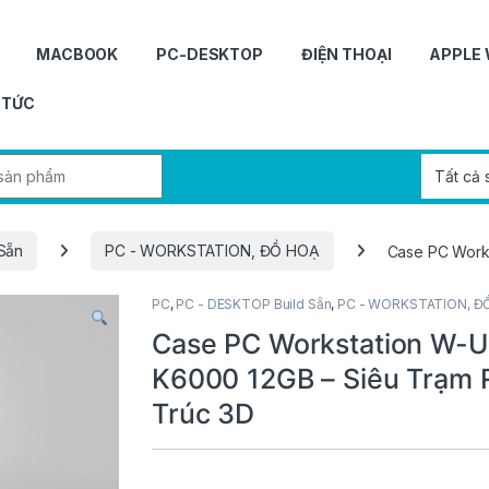
MACBOOK
PC-DESKTOP
ĐIỆN THOẠI
APPLE
 TỨC
r:
Sẵn
PC - WORKSTATION, ĐỒ HOẠ
Case PC Works
PC
,
PC - DESKTOP Build Sẵn
,
PC - WORKSTATION, Đ
Case PC Workstation W-U
K6000 12GB – Siêu Trạm R
Trúc 3D