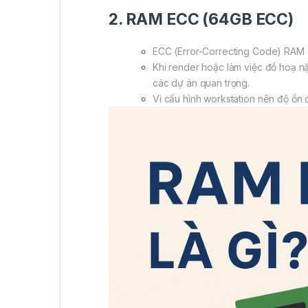
2. RAM ECC (64GB ECC)
ECC (Error-Correcting Code) RAM gi
Khi render hoặc làm việc đồ hoạ nặ
các dự án quan trọng.
Vì cấu hình workstation nên độ ổn đị