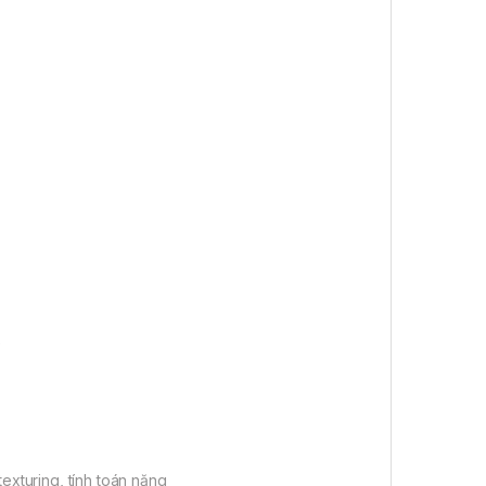
.
exturing, tính toán nặng