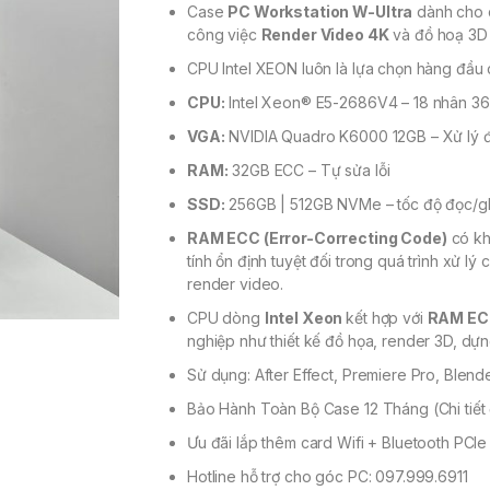
Case
PC Workstation W-Ultra
dành cho c
công việc
Render Video 4K
và đồ hoạ 3D
CPU Intel XEON luôn là lựa chọn hàng đầu
CPU:
Intel Xeon® E5-2686V4 – 18 nhân 36 
VGA:
NVIDIA Quadro K6000 12GB – Xử lý 
RAM:
32GB ECC – Tự sửa lỗi
SSD:
256GB | 512GB NVMe – tốc độ đọc/g
RAM ECC (Error-Correcting Code)
có kh
tính ổn định tuyệt đối trong quá trình xử l
render video.
CPU dòng
Intel Xeon
kết hợp với
RAM E
nghiệp như thiết kế đồ họa, render 3D, dự
Sử dụng: After Effect, Premiere Pro, Blen
Bảo Hành Toàn Bộ Case 12 Tháng (Chi tiết ở
Ưu đãi lắp thêm card Wifi + Bluetooth PCIe
Hotline hỗ trợ cho góc PC: 097.999.6911