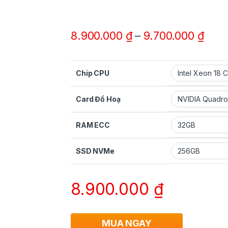
8.900.000
₫
–
9.700.000
₫
Chip CPU
Card Đồ Hoạ
RAM ECC
SSD NVMe
8.900.000
₫
MUA NGAY