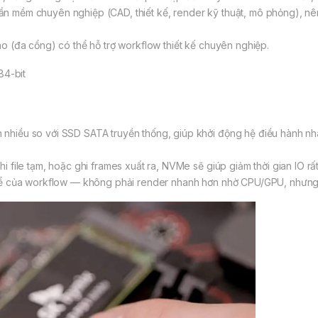
n mềm chuyên nghiệp (CAD, thiết kế, render kỹ thuật, mô phỏng), nên 
ao (đa cổng) có thể hỗ trợ workflow thiết kế chuyên nghiệp.
nhiều so với SSD SATA truyền thống, giúp khởi động hệ điều hành nha
i file tạm, hoặc ghi frames xuất ra, NVMe sẽ giúp giảm thời gian IO rấ
thể của workflow — không phải render nhanh hơn nhờ CPU/GPU, nhưng g