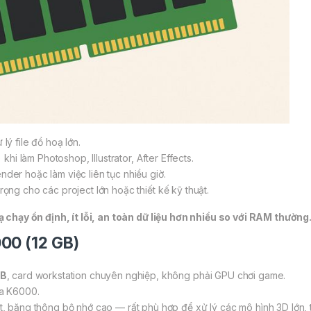
lý file đồ hoạ lớn.
 khi làm Photoshop, Illustrator, After Effects.
der hoặc làm việc liên tục nhiều giờ.
trọng cho các project lớn hoặc thiết kế kỹ thuật.
hạy ổn định, ít lỗi, an toàn dữ liệu hơn nhiều so với RAM thường
00 (12 GB)
GB
, card workstation chuyên nghiệp, không phải GPU chơi game.
a K6000.
 băng thông bộ nhớ cao — rất phù hợp để xử lý các mô hình 3D lớn, t