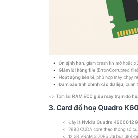
Ổn định hơn
, giảm crash khi mở hoặc xử 
Giảm lỗi hỏng file
(Error/Corrupted file)
Hoạt động bền bỉ
, phù hợp máy chạy ren
Đảm bảo tính chính xác dữ liệu
, quan 
=> Tóm lại:
RAM ECC giúp máy trạm đồ hoạ c
3. Card đồ hoạ Quadro K60
Đây là
Nvidia Quadro K6000 12 
2880 CUDA core theo thông số củ
12 GB VRAM GDDR5 với bus 384-bit,