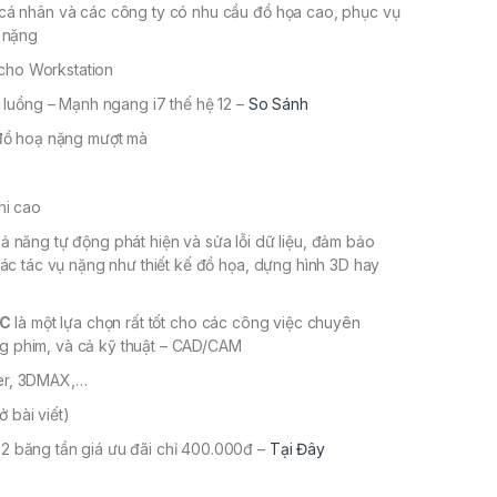
á nhân và các công ty có nhu cầu đồ họa cao, phục vụ
 nặng
 cho Workstation
luồng – Mạnh ngang i7 thế hệ 12 –
So Sánh
đồ hoạ nặng mượt mà
hi cao
ả năng tự động phát hiện và sửa lỗi dữ liệu, đảm bảo
ý các tác vụ nặng như thiết kế đồ họa, dựng hình 3D hay
CC
là một lựa chọn rất tốt cho các công việc chuyên
ng phim, và cả kỹ thuật – CAD/CAM
der, 3DMAX,…
 bài viết)
 2 băng tần giá ưu đãi chỉ 400.000đ –
Tại Đây