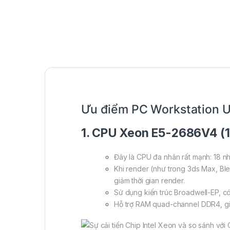
Ưu điểm PC Workstation Ul
1. CPU Xeon E5-2686V4 (18
Đây là CPU đa nhân rất mạnh: 18 nh
Khi render (như trong 3ds Max, Bl
giảm thời gian render.
Sử dụng kiến trúc Broadwell-EP, có
Hỗ trợ RAM quad-channel DDR4, giú