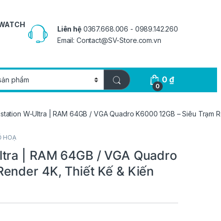
 WATCH
Liên hệ
0367.668.006 - 0989.142.260
Email: Contact@SV-Store.com.vn
0
₫
0
tation W-Ultra | RAM 64GB / VGA Quadro K6000 12GB – Siêu Trạm Re
Ồ HOẠ
ltra | RAM 64GB / VGA Quadro
ender 4K, Thiết Kế & Kiến